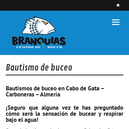
Skip
to
content
Centro de
buceo
Branquias
Centro de Buceo – Carboneras – Cabo de Gata – Almería
Bautismo de buceo
Bautismos de buceo en Cabo de Gata –
Carboneras – Almería
¡Seguro que alguna vez te has preguntado
cómo será la sensación de bucear y respirar
bajo el agua!