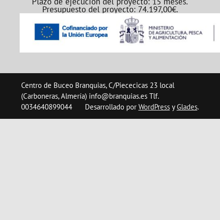
Plazo de ejecución del proyecto: 15 meses.
Presupuesto del proyecto: 74.197,00€.
Centro de Buceo Branquias, C/Piececicas 23 local
(Carboneras, Almería) info@branquias.es Tlf.
0034640899044
Desarrollado por
WordPress
y
Glades
.