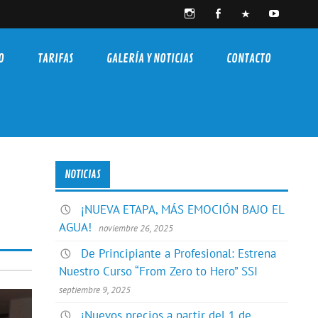
O
TARIFAS
GALERÍA Y NOTICIAS
CONTACTO
NOTICIAS
¡NUEVA ETAPA, MÁS EMOCIÓN BAJO EL
AGUA!
noviembre 26, 2025
De Principiante a Profesional: Estrena
Nuestro Curso “From Zero to Hero” SSI
septiembre 9, 2025
¡Nuevos precios a partir del 1 de