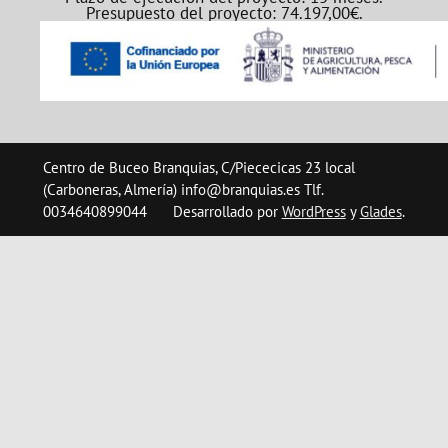
Presupuesto del proyecto: 74.197,00€.
Centro de Buceo Branquias, C/Piececicas 23 local
(Carboneras, Almería) info@branquias.es Tlf.
0034640899044
Desarrollado por
WordPress
y
Glades
.